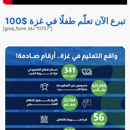
تبرع الآن
100$ تعلّم طفلًا في غزة
[give_form id="11757"]