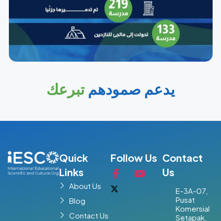
يدعم صمودهم
تبرعك
Quick
Follow Us
Contact
Links
Us
About Us
E-3A-07,
Pusat
Blog
Komersial
Contact Us
Setapak,