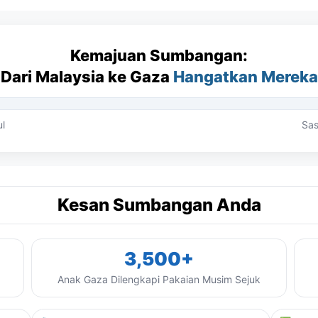
Kemajuan Sumbangan:
Dari Malaysia ke Gaza
Hangatkan Mereka
l
Sas
Kesan Sumbangan Anda
3,500+
Anak Gaza Dilengkapi Pakaian Musim Sejuk