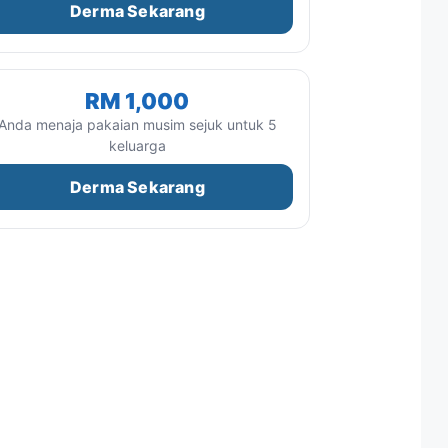
Derma Sekarang
RM 1,000
Anda menaja pakaian musim sejuk untuk 5
keluarga
Derma Sekarang
a