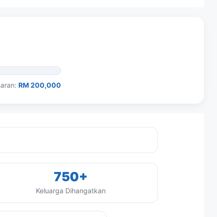
aran:
RM 200,000
750+
Keluarga Dihangatkan