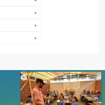
Contact Us