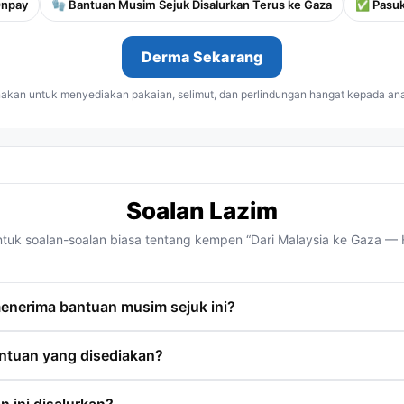
Onpay
🧤 Bantuan Musim Sejuk Disalurkan Terus ke Gaza
✅ Pasuk
Derma Sekarang
akan untuk menyediakan pakaian, selimut, dan perlindungan hangat kepada ana
Soalan Lazim
tuk soalan-soalan biasa tentang kempen “Dari Malaysia ke Gaza —
enerima bantuan musim sejuk ini?
ntuan yang disediakan?