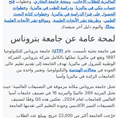
الماليزية للطلاب الأجانب
، و
منحة جامعة البخاري
، وخطوات
فتح
حساب بنكي في ماليزيا
، و
دراسة الطب في ماليزيا
، و
خطوات
الحصول على فيزا الدراسة في ماليزيا
، و
خطوات كتابة البحث
العلمي
، و
طريقة نشر الأبحاث العلمية
، و
مواقع نشر الأبحاث العلمية
، واليوم دليل آخر سيفيدك.
مجانًا
لمحة عامة عن جامعة بتروناس
) هي جامعة بحثية تأسست عام
UTP
جامعة بتروناس للتكنولوجيا (
1997 وتقع في ماليزيا. تملكها بالكامل شركة بتروناس، الشركة
الوطنية للبترول في ماليزيا. تهدف الجامعة إلى تقديم تعليم عالي
الجودة في
مجالات الهندسة
والتكنولوجيا، وتعتبر واحدة من
الجامعات الرائدة في ماليزيا وآسيا.
تحتل جامعة بتروناس مكانة مرموقة في التصنيفات العالمية؛ حيث
تحتل المرتبة 269 عالميًا والمرتبة 16 في تصنيف جامعات آسيا
وفقًا لتصنيف QS العالمي للجامعات لعام 2024،. تعكس هذه
التصنيفات التميز الأكاديمي وجودة التعليم التي تقدمها الجامعة.
خرّجت الجامعة أكثر من 22,000 خريج. ويبلغ عدد الطلاب