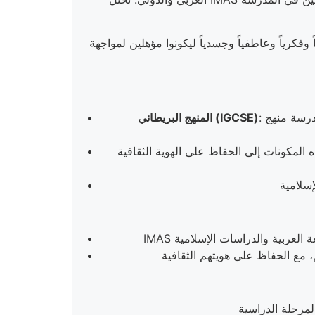
كرياً وعاطفياً وجسدياً ليكونوا مؤهلين لمواجهة
: تقدم المدرسة منهج IGCSE الذي يُعتمد عالميًا في مختلف الجامعات الدولية. هذا المنهج يتيح للطلاب الدراسة في مجموعة متنوعة من
المنهج البريطاني (IGCSE)
ذه المكونات إلى الحفاظ على الهوية الثقافية