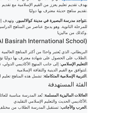
بهدف تقديم تعليم يعزز من القيم الإسلامية مع تقديم 
تقديم مناهج حديثة معترف بها دوليًا.
من رياض الأطفال إلى المرحلة الثانوية.
تتواجد مدرسة البصيرة في مدينة كوالالمبور
، وتهدف إ
وكذلك من ماليزيا.
المناهج الدراسية في مدرسة البصيرة (Basirah International School
الطلاب على الحصول على شهادة معترف بها دوليًا تؤهلهم للالتحاق بالجامعات العالمية.
التعليم الإسلامي
: إلى جانب المنهج الأكاديمي الدولي، ت
لتتوافق مع القيم الدينية والثقافة الإسلامية.
: تشمل هذه المناهج تعليم اللغة العربية والدراسات الإسلامية بعمق، مما يتيح للطلاب فهم دينهم وثقافتهم بشكل أفضل.
التربية الإسلامية المتكاملة
الفئة المستهدفة
العائلات الماليزية المسلمة
: تُعد المدرسة مناسبة للعائ
الأكاديمي الحديث والتعليم الإسلامي التقليدي.
: تستقبل المدرسة الطلاب من مختلف الجنسيات وتوفر لهم بيئة تعليمية متنوعة، تجمع بين التعليم الحديث والقيم الإسلامية.
العرب والأجانب