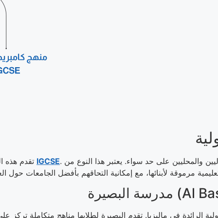
لية
. تقدم هذه المدارس برامج دراسية موجهة للطلاب الدوليين والمحليين على حد سواء. يعتبر هذا النوع من
IGCSE
تقدم هذه المدارس مناهج دولية معترف بها عالميًا، مثل
Al Basir)
ة الرائدة في ماليزيا. تقدم البصيرة لطلابها مناهج متكاملة تركز على 