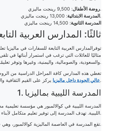
: 9,500 رينجت ماليزي.
روضة الأطفال
: 13,000 رينجت ماليزي.
المدرسة الابتدائية
المدرسة الثانوية
: 14,500 رينجت ماليزي
ثالثًا: المدارس العربية التا
توفرالمدارس العربية التابعة للسفارات في ماليزيا تعلي
مثاليًا للعائلات التي ترغب في استمرار أبنائها في تلقي
والسعودية، والصومالية، واليمنية، وغيرها وتوفر تعليمًا يعزز من الهوية الثقافية للطلاب ويضمن سهولة انتقالهم من وإلى النظام التعليمي في بلدانهم الأصلية لاحقًا.
تغطي هذه المدارس كافة المراحل الدراسية من الروضة 
يركز على القيم الثقافية والدينية، بالإضافة إلى المواد الأكاديمية الأساسية. في السطور التالية نتناول أهم هذه المدارس.
عالي الجودة داخل ماليزيا
1. المدرسة الليبية بماليزيا
المدرسة الليبية في كوالالمبور هي مؤسسة تعليمية معترف 
الليبية. تهدف المدرسة إلى توفير تعليم متكامل لأبناء الجالية الليبية يضمن استمرارهم في تلقي تعليمهم وفق المعايير الوطنية الليبية، مع الحفاظ على هويتهم الثقافية والدينية.
التي تسهل الوصول إليها من مختلف أحياء العاصمة.
تقع المدرسة في العاصمة الماليزية كوالالمبور، وهي