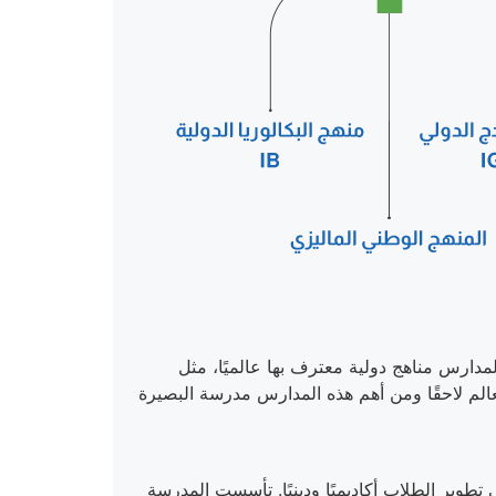
تطوير الطلاب أكاديميًا ودينيًا. تأسست المدرسة