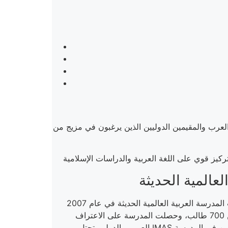
العرب والمقيمين الدوليين الذين يرغبون في مزيج من
هي مدرسة دولية إسلامية تقدم منهجًا بريطانيًا مع تعليم متكامل للدراسات الإسلامية واللغة العربية. تأسست المدرسة العربية العالمية الحديثة في عام 2007
كمؤسسة غير ربحية ثنائية اللغة (عربية بريطانية) وكانت تضم 220 طالباً. بحلول عام 2012، ارتفع عدد الطلاب إلى أكثر من 700 طالب، وحصلت المدرسة على الاعتراف
العربي والدولي. تحتل IMAS الآن مكانة فريدة بين المدارس العربية والدولية في العاصمة الماليزية كوالالمبور. واليوم، وصل إجمالي عدد الطلاب المسجلين في المدرسة