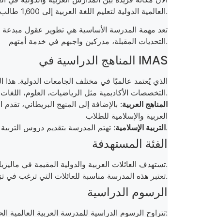
العالمية الدولية لتعليم اللغة العربية إلى 1,600 طالب من 68 جنسية مختلفة.
تعد مهمة المدرسة الأساسية هي تطوير عقول مبدعة تتمت
التحديات المقبلة، مدركين واجبهم في خدمة أمتهم.
المناهج الدراسية في IMAS
التخصصات الأكاديمية مثل الرياضيات، العلوم، اللغات، والتكنولوجيا.
المناهج العربية
: بالإضافة إلى المنهج البريطاني، تقدم ا
العربية والإسلامية للطلاب
: تهتم المدرسة بتقديم دروس التربية الإسلامية لتعزيز فهم الطلاب لدينهم وقيمهم، وتربيتهم على الأخلاق الإسلامية.
التربية الإسلامية
الفئة المستهدفة
IMAS تستهدف العائلات العربية والدولية المقيمة في ماليزيا التي ترغب في تقديم تعليم دولي لأبنائها، مع الحفاظ على تدريس اللغة العربية والدراسات الإسلامية.
تعتبر هذه المدرسة مناسبة للعائلات التي ترغب في تزويد أبنائها بتعليم عالمي يؤهلهم للالتحاق بأفضل الجامعات حول العالم، مع الحفاظ على هويتهم الثقافية.
الرسوم الدراسية
تتراوح الرسوم الدراسية للمدرسة العربية العالمية الحديثة بين 9,500 رينجيت ماليزي إلى 14,500 رينجيت ماليزي حسب المرحلة الدراسية: