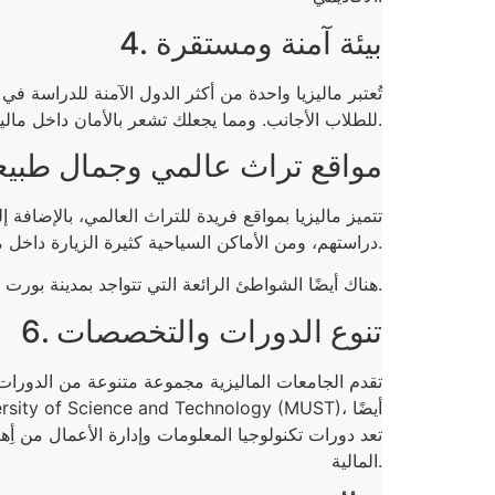
4. بيئة آمنة ومستقرة
تُعتبر ماليزيا واحدة من أكثر الدول الآمنة للدراسة في
للطلاب الأجانب. ومما يجعلك تشعر بالأمان داخل ماليزيا هو أنه يوجد في كل منطقة وحدات تابعة للشرطة، مهمتها هي مساعدة المواطنين والأجانب إذا تعرضوا لأي خطر.
5. مواقع تراث عالمي وجمال طبي
تتميز ماليزيا بمواقع فريدة للتراث العالمي، بالإضافة 
دراستهم، ومن الأماكن السياحية كثيرة الزيارة داخل ماليزيا مدينة كوالالمبور وما تحويه من مناطق سياحية حيوية كالبرجين الشهيرين والعمران الآسيوي الجميل.
هناك أيضًا الشواطئ الرائعة التي تتواجد بمدينة بورت ديكسون، والتي تعد مزارًا صيفيًا رائعًا.
6. تنوع الدورات والتخصصات
المالية.