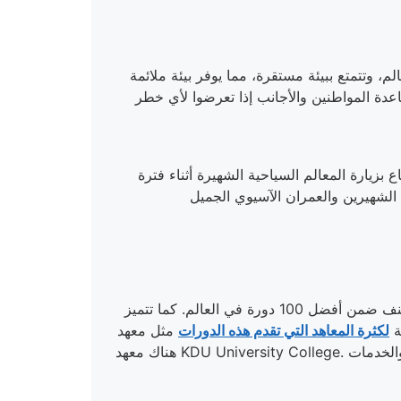
الم
، وتتمتع ببيئة مستقرة، مما يوفر بيئة ملائمة
ع بزيارة المعالم السياحية الشهيرة أثناء فترة
تقدم الجامعات الماليزية مجموعة متنوعة من الدورات في مختلف المجالات، بما في ذلك علوم الكمبيوتر والهندسة التي تصنف ضمن أفضل 100 دورة في العالم. كما تتميز
ة
لكثرة المعاهد التي تقدم هذه الدورات
مثل معهد Malaysia University of Science and Technology (MUST)، أيضًا
هناك معهد KDU University College. تعد دورات تكنولوجيا المعلومات وإدارة الأعمال من أِهر الدورات التي تقدمها الجامعات في ماليزيا بجانب دورات المحاسبة والخدمات