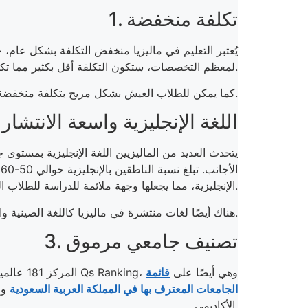
1. تكلفة منخفضة
لمعظم التخصصات، ستكون التكلفة أقل بكثير مما تكون عليه في العديد من الدول الأخرى مثل الولايات المتحدة أو كندا أو المملكة المتحدة أو أستراليا.
كما يمكن للطلاب العيش بشكل مريح بتكلفة منخفضة نسبيًا، بما يشمل الإقامة والطعام والنفقات الأخرى.
2. اللغة الإنجليزية واسعة الانتشار
ا
الإنجليزية، مما يجعلها وجهة ملائمة للدراسة للطلاب الدوليين.
هناك أيضًا لغات منتشرة في ماليزيا كاللغة الصينية والهندية والعربية مما يجعل ماليزيا وجهة مفضلة للدراسة لأبناء هذه الدول.
3. تصنيف جامعي مرموق
المركز 181 عالميا حسب تصنيف Qs Ranking، وهي أيضًا على
قائمة
الجامعات المعترف بها في المملكة العربية السعودية
ومص
الأكاديمي.