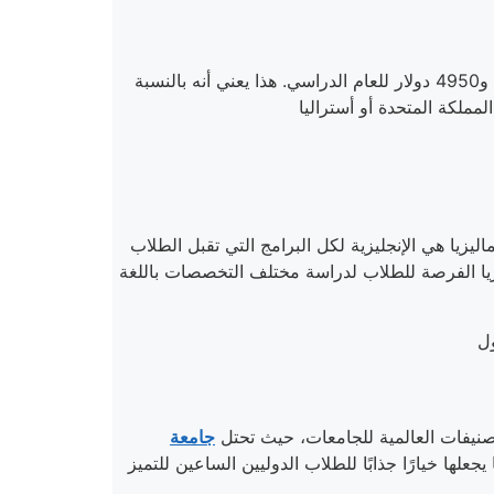
يُعتبر التعليم في ماليزيا منخفض التكلفة بشكل عام، حيث تتراوح أسعار الجامعات الماليزية في القسم الحكومي بين 2750 و4950 دولار للعام الدراسي. هذا يعني أنه بالنسبة
يتحدث العديد من الماليزيين اللغة الإنجليزية بمستوى جيد، وهو ما يسهل التواصل للطلاب الدوليين. كما أن لغة الدراسة في ماليزيا هي الإنجليزية لكل البرامج التي تقبل الطلاب
واجز اللغة، وتوفر ماليزيا الفرصة للطلاب لدراسة مختلف التخصصات باللغة
تصنيفات العالمية للجامعات، حيث تحتل
لها خيارًا جذابًا للطلاب الدوليين الساعين للتميز