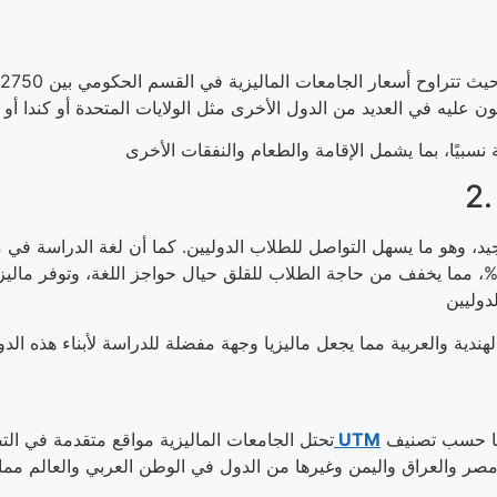
لأجانب. تبلغ نسبة الناطقين بالإنجليزية حوالي 50-60%، مما يخفف من حاجة الطلاب للقلق حيال ح
جامعة UTM
تحتل الجامعات الماليزية مواقع متقدمة في ال
ر والعراق واليمن وغيرها من الدول في الوطن العربي والعالم مما يجع