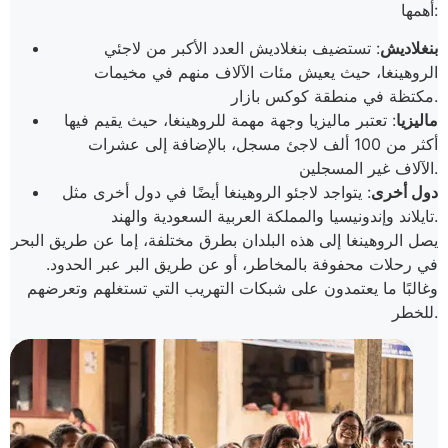
أهمها:
بنغلاديش
: تستضيف بنغلاديش العدد الأكبر من لاجئي
الروهينغا، حيث يعيش مئات الآلاف منهم في مخيمات
مكتظة في منطقة كوكس بازار.
ماليزيا
: تعتبر ماليزيا وجهة مهمة للروهينغا، حيث يقيم فيها
أكثر من 100 ألف لاجئ مسجل، بالإضافة إلى عشرات
الآلاف غير المسجلين.
دول أخرى
: يتواجد لاجئو الروهينغا أيضًا في دول أخرى مثل
تايلاند وإندونيسيا والمملكة العربية السعودية والهند.
يصل الروهينغا إلى هذه البلدان بطرق مختلفة، إما عن طريق البحر
في رحلات محفوفة بالمخاطر، أو عن طريق البر عبر الحدود.
وغالبًا ما يعتمدون على شبكات التهريب التي تستغلهم وتعرضهم
للخطر.