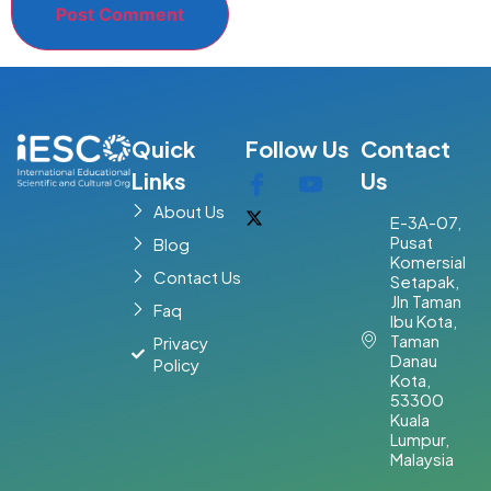
Quick
Follow Us
Contact
Links
Us
About Us
E-3A-07,
Pusat
Blog
Komersial
Contact Us
Setapak,
Jln Taman
Faq
Ibu Kota,
Taman
Privacy
Danau
Policy
Kota,
53300
Kuala
Lumpur,
Malaysia​