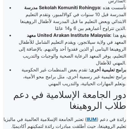
المدارس:
تأسست هذه
مدرسة Sekolah Komuniti Rohingya:
المدرسة قبل 10 سنوات في كوالالمبور، وتقدم التعليم
الابتدائي وبعض التعليم ما قبل المدرسة لأطفال الروهينغا
الذين تتراوح أعمارهم بين 6 و14 عامًا.
يقع هذا
معهد United Arakan Institute Malaysia:
المعهد في ولاية سيلانجور، ويقدم التعليم الشامل للأطفال
الروهينغا اليتامى أو الذين فقدوا أحد والديهم. بالإضافة إلى
التعليم، يوفر المعهد الرعاية الصحية والوجبات والتدريب
المهني للأطفال.
برامج تعليمية أخرى:
تقدم بعض المنظمات غير الحكومية
برامج تعليمية غير رسمية أخرى، مثل برامج محو الأمية،
وتعلم المهارات الحياتية، والتدريب المهني.
دور الجامعة الإسلامية في دعم
طلاب الروهينغا
) رائدة في دعم
IIUM
تعتبر الجامعة الإسلامية العالمية في ماليزيا (
تعليم الروهينغا، حيث أطلقت مبادرات رائدة لتمكينهم أكاديميًا.