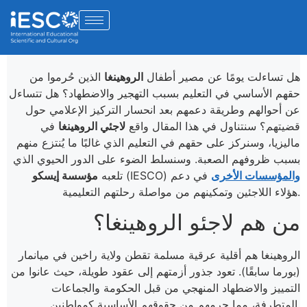
هل تساءلت يومًا عن مصير أطفال
الروهينغا
الذين حُرموا من
حقهم الأساسي في التعليم بسبب التهجير والاضطهاد؟ هل تتساءل
عن أحوالهم وطريقة دعمهم بعد انحسار التركيز الإعلامي حول
قضيتهم؟ سنتناول في هذا المقال واقع
لاجئي الروهينغا
في
ماليزيا، وسنركز على حقهم في التعليم الذي غالبًا ما يُنتزع منهم
بسبب ظروفهم الصعبة. وسنسلط الضوء على الدور الحيوي الذي
والمؤسسات الأخرى
في دعم
(IESCO)
تلعبه
مؤسسة إيسكو
هؤلاء اللاجئين وتمكينهم من مواصلة رحلتهم التعليمية.
من هم لاجئو الروهينغا؟
الروهينغا هم أقلية عرقية مسلمة تقطن ولاية راخين في ميانمار
(بورما سابقًا). تعود جذور أزمتهم إلى عقود طويلة، حيث عانوا من
التمييز والاضطهاد المنهجي من قبل الحكومة والجماعات
المتطرفة، مما حرمهم من حقوقهم الأساسية كمواطنين.