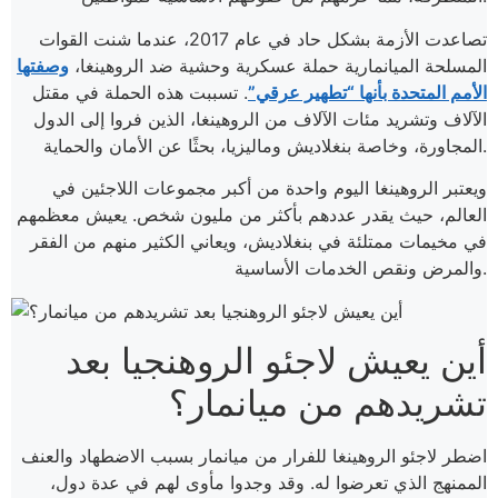
تصاعدت الأزمة بشكل حاد في عام 2017، عندما شنت القوات
المسلحة الميانمارية حملة عسكرية وحشية ضد الروهينغا،
وصفتها
الأمم المتحدة بأنها “تطهير عرقي”
. تسببت هذه الحملة في مقتل
الآلاف وتشريد مئات الآلاف من الروهينغا، الذين فروا إلى الدول
المجاورة، وخاصة بنغلاديش وماليزيا، بحثًا عن الأمان والحماية.
ويعتبر الروهينغا اليوم واحدة من أكبر مجموعات اللاجئين في
العالم، حيث يقدر عددهم بأكثر من مليون شخص. يعيش معظمهم
في مخيمات ممتلئة في بنغلاديش، ويعاني الكثير منهم من الفقر
والمرض ونقص الخدمات الأساسية.
أين يعيش لاجئو الروهنجيا بعد
تشريدهم من ميانمار؟
اضطر لاجئو الروهينغا للفرار من ميانمار بسبب الاضطهاد والعنف
الممنهج الذي تعرضوا له. وقد وجدوا مأوى لهم في عدة دول،