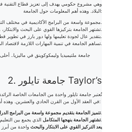
البلاد. وهذه أهم المعلومات حول الجامعة:
مجموعة واسعة من البرامج الأكاديمية في مختلف التخصصات مثل الهندسة، علوم الكمبيوتر، إدارة الأعمال، القانون، والفنون السينمائية.
تشتهر الجامعة بتركيزها القوي على البحث والابتكار، ولها تعاونات مع العديد من الشركات التقنية العالمية لتوفير فرص التدريب والتوظيف لطلابها.
تحظى MMU بتقدير عال لجودة تعليمها ولها دور بارز في تطوير قطاع التقنية في ماليزيا.
تساهم الجامعة في تنمية المهارات اللازمة لاقتصاد المعرفة الحديث من خلال تقديم تعليم متطور ومتكامل مع احتياجات الصناعة.
جامعة ملتيميديا وليمكوكوينق في ماليزيا.. أحلى 
2. جامعة تايلور Taylor’s
تُعتبر جامعة تايلور واحدة من الجامعات الخاصة الرائد
في العقد الأول من القرن الحادي والعشرين. وهذه أهم المعلومات التي يهمك معرفتها عن جامعة تايلور:
، والعلوم الصحية، بالإضافة إلى التصميم والعمارة.
تتميز الجامعة بتقديم مجموعة واسعة من البرامج الدر
الذي يجمع بين التعليم الأكاديمي والتطبيق العملي، مما يوفر لطلابها فرصًا ممتازة للتعلم العملي والتطور المهني.
تشتهر الجامعة بنهجها المتكامل
يعد التركيز القوي على الابتكار والبحث
واحدة من أبرز 