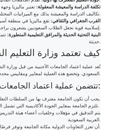
تكلفة الدراسة والمعيشة المعقولة:
تعتبر ماليزيا وجهة 
تكاليف الدراسة والمعيشة بذلك مع الميزانيات المختلفة.
القرب الجغرافي والثقافي:
تقع ماليزيا في منطقة آسيا،
إسلامية قوية تجعل الطلاب السعوديين يشعرون براحة أكبر في التأقلم.
البنية التحتية الحديثة والمرافق التعليمية المتطورة:
تتمت
حديثة.
كيف تعتمد وزارة التعليم ال
تُعد عملية اعتماد الجامعات الأجنبية من قبل وزارة ا
، الذي يستعين بلجنة متخصصة لتقييم ومقارنة الشهادات الأكاديمية.
السعودي. وتخضع هذه العملية لمعايير ومقاييس محد
تتضمن عملية اعتماد الجامعات الأجنبية عدة معايير منها:
يجب أن تكون الجامعة معترف بها من السلطات التعليمية في بلدها وأن تحصل على تصنيف مرموق في المعايير العالمية.
تلتزم الجامعة بمعايير الجودة الأكاديمية التي تشمل المناهج الدراسية وطرق التدريس واستراتيجيات التقييم.
يتم التدقيق في مؤهلات وخلفيات أعضاء هيئة التدريس و
العربية السعودية.
أن تعزز التعاونات الدولية مكانة الجامعة وتوفر فرصًا للطلاب.