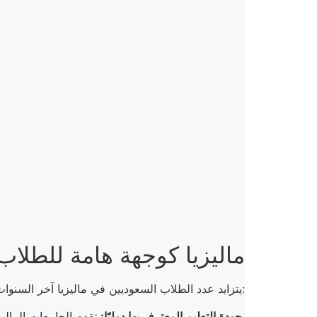
ماليزيا كوجهة هامة للطلاب
يتزايد عدد الطلاب السعوديين في ماليزيا آخر السنوات. هذه الزيادة تعكس عدة عوامل تجذب الطلاب السعوديين لاختيار ماليزيا كوجهة دراسية عن غيرها من البلدان:
تقدم الجامعات الماليزية برامج تعليمية عالية الجودة معترف بها دوليًا في تخصصات متنوعة تلبي مختلف الاهتمامات والتطلعات الأكاديمية.
جودة التعليم المعترف بها دوليًا: