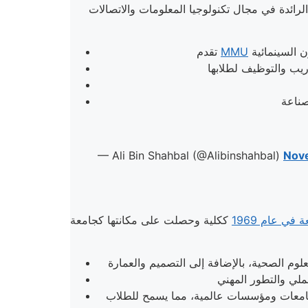
الرائدة في مجال تكنولوجيا المعلومات والاتصالات (ICT). تأسست في عام 1997 كجزء من مبادرة MSC Malaysia، وهي مشروع حكومي يهدف إلى تعزيز قطاع التقنية في
MMU
تقدم
— Ali Bin Shahbal (@Alibinshahbal)
Nov
في عام 1969
ككلية وحصلت على مكانتها كجامعة
ع جامعات ومؤسسات عالمية، مما يسمح للطلاب