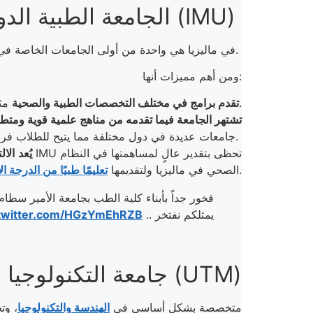
4. الجامعة الطبية الدولية (IMU)
) في ماليزيا هي واحدة من أولى الجامعات الخاصة في ماليزيا المتخصصة في مجال العلوم الصحية. تأسست في عام 1992، وتقع في كوالالمبور.
ومن أهم مميزات أنها:
، طب الأسنان، الصيدلة، التمريض، والعلوم الصحية الأخرى.
تقدم برامج في مختلف التخصصات الطبية والصحية
مث
تشتهر الجامعة فيما تقدمه من مناهج علمية قوية ومتط
جامعات عديدة في دول مختلفة مما يتيح للطلاب فرص التبادل العلمي والتدريب في الخارج.
يُعد
الال
.
الصحي في ماليزيا ولتقديمها
تعليمًا طبيًا من الدرجة ال
فخور جداً بأبناء كلية الطب بجامعة الأمير سطام 
يمثلكم نفتخر ..
.twitter.com/HGzYmEhRZB
5. جامعة التكنولوجيا في ماليزيا (UTM)
متخصصة بشكل أساسي في
الهندسة والتكنولوجيا
، وت