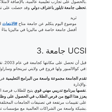
بالحصول على تجارب تعليمية عالمية، بالإضافة لامتلاكها حرمًا جامعيًا متطورًا يوفر مرافق دراسية على مستوى عالمي.
وقد حصلت على تقييمات عالية في تصنيفات الجامعات المختلفة (المركز 284 عالميا والمركز 50 في قارة آسيا).
تحظى جامعة تايلور باعتراف دولي
ثريد
موضوع اليوم يتكلم عن جامعة متاح
#الابتعاث
ال
أفضل جامعة خاصة في ماليزيا في ماليزيا بناءً
3. جامعة UCSI
في كوالالمبور ولها فروع في ولايتي تيرينجانو وساراواك. ومن أهم مميزات الجامعة:
تقدم الجامعة مجموعة واسعة من البرامج التعليمية
في 
والإدارة.
يتيح للطلاب فرصة اكتساب خبرة عملية من خلال التدريبات الإلزامية في الشركات والمؤسسات المختلفة.
تميز جامعة UCSI نفسها ببرنامج تدريبي مهني قوي
يعزز هذا النهج من فرص الطلاب في الحصول على وظائ
على تقييمات مرتفعة في تصنيفات الجامعات المختلفة،
بشبكة واسعة من الشراكات العالمية مع مؤسسات تعليمية وشركات دولية، مما يوفر لطلابها فرصًا ممتازة للتعلم والتطور في بيئة عالمية.