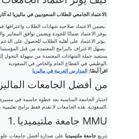
الاعتماد الجامعي للطلاب السعوديين في ماليزيا له آثار كبيرة على حياتهم الأكاديمية وفرصهم المهنية حيث:
يضمن الاعتماد صلاحية شهادات الطلاب واعترافها في المملكة العربية السعودية، مما يسهل عودتهم للمملكة أو مواصلة الدراسة.
يوفر الاعتماد ضمانًا للجودة ويضمن توافق المعايير والممارسات التعليمية في الجامعات الماليزية مع تلك المطلوبة في السعودية.
يؤثر الاعتماد على أهلية الطلاب للحصول على الدعم المالي من المنح الدراسية السعودية.
يسهل الاعتراف بالبرامج المعتمدة من قبل المؤسسات الأخرى على مستوى العالم.
يستفيد حملة الشهادات المعتمدة من سهولة التحول إل
الوظيفي في القطاع العام والخاص في السعودية.
اقرأ أيضًا:
المدارس العربية في ماليزيا
10 من أفضل الجامعات المالي
السعودية. هذه الجامعات لا تقدم فقط برامج تعليمية متميزة، بل توفر أيضاً فرصاً واسعة للتطور الأكاديمي والمهني.
1. جامعة ملتيميديا MMU
تتربع
جامعة ملتيميديا
على صدارة أفضل جامعات علوم ال