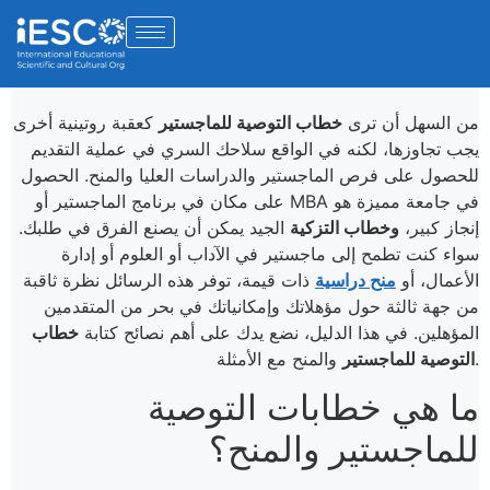
من السهل أن ترى
خطاب التوصية للماجستير
كعقبة روتينية أخرى
يجب تجاوزها، لكنه في الواقع سلاحك السري في عملية التقديم
للحصول على فرص الماجستير والدراسات العليا والمنح. الحصول
في جامعة مميزة هو
على مكان في برنامج الماجستير أو MBA
إنجاز كبير،
وخطاب التزكية
الجيد يمكن أن يصنع الفرق في طلبك.
سواء كنت تطمح إلى ماجستير في الآداب أو العلوم أو إدارة
الأعمال، أو
منح دراسية
ذات قيمة، توفر هذه الرسائل نظرة ثاقبة
من جهة ثالثة حول مؤهلاتك وإمكانياتك في بحر من المتقدمين
المؤهلين. في هذا الدليل، نضع يدك على أهم نصائح كتابة
خطاب
والمنح مع الأمثلة.
التوصية للماجستير
ما هي خطابات التوصية
للماجستير والمنح؟