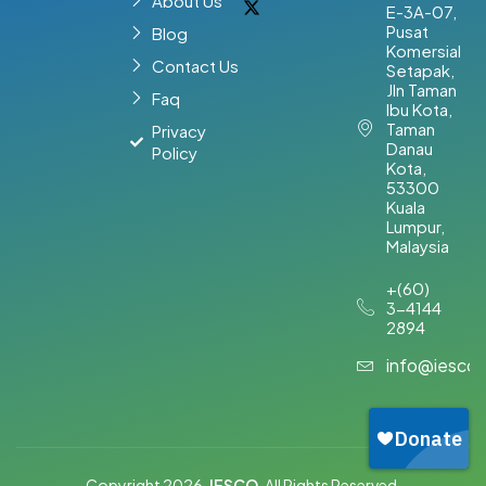
About Us
E-3A-07,
Pusat
Blog
Komersial
Contact Us
Setapak,
Jln Taman
Faq
Ibu Kota,
Taman
Privacy
Danau
Policy
Kota,
53300
Kuala
Lumpur,
Malaysia​
+(60)
3-4144
2894
info@iesco
Copyright 2026,
IESCO
. All Rights Reserved.