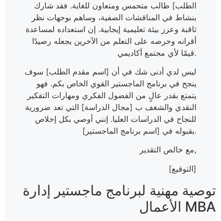
الطلب] طالب متحمس ومتعاون للغاية. فقد شارك
بنشاط في المناقشات الصفية، وساهم بوجهات نظر
ثاقبة وعزز بيئة تعليمية إيجابية. إن استعداده لمساعدة
أقرانه وحرصه على التعلم من الآخرين يجعله رصيدًا
قيمًا لأي مجتمع أكاديمي.
ليس لدي أدنى شك في أن [اسم مقدم الطلب] سوف
ينجح في برنامج الماجستير القوي الخاص بكم. فهو
يتمتع بقدر عالٍ من الفضول الفكري ومهارات التفكير
النقدي والشغف ب [مجال الدراسة] التي تعد ضرورية
للنجاح في الدراسات العليا. إنني أوصي بكل إخلاص
بقبوله في [اسم برنامج الماجستير].
مع خالص التقدير,
[التوقيع]
توصية مهنية لبرنامج ماجستير إدارة
الأعمال MBA