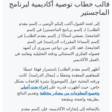
قالب خطاب توصية أكاديمية لبرنامج
الماجستير
إلى لجنة القبول،أكتب إليكم لأوصي بـ [اسم مقدم
الطلب] لـ [اسم برنامج الماجستير] في [اسم
الجامعة]. بصفتي أستاذًا ل [اسم مقدم الطلب] في
[اسم (أسماء) المقررات الدراسية] في [اسم
الجامعة]، فقد كان من دواعي سروري أن أشهد
فضوله الفكري الاستثنائي ودقته التحليلية وتفانيه في
العمل الأكاديمي.
أظهر [اسم مقدم الطلب] باستمرار فهمًا عميقًا
للمفاهيم المعقدة وشغفًا بـ [مجال الدراسة]. كانت
ورقته البحثية حول [الموضوع] مثيرة للإعجاب بشكل
خاص، حيث أظهرت قدرته على
إجراء بحث أصلي
وتجميع المعلومات من مصادر مختلفة
وتقديم النتائج
بطريقة واضحة ومقنعة.
بالإضافة إلى إنجازاته الأكاديمية، فإن [اسم مقدم