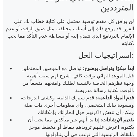
المترددين
لن يوافق كل مقدم توصية محتمل على كتابة خطاب لك على
الفور. قد يرجع ذلك إلى أسباب مختلفة، مثل ضيق الوقت أو عدم
الإلمام بالبرنامج الذي تتقدم إليه أو ببساطة عدم التأكد مما يجب
كتابته.
استراتيجيات الحل:
ابدأ مبكرًا وتواصل بوضوح:
تواصل مع الموصين المحتملين
قبل الموعد النهائي بوقت كافٍ. اشرح لهم سبب أهمية
وجهة نظرهم الخاصة بالنسبة لطلبك وامنحهم متسعاً من
الوقت لكتابة رسالة مدروسة.
قدم المواد الداعمة:
قدم سيرتك الذاتية، وكشف الدرجات،
ومسودة بيانك الشخصي، وأي معلومات أخرى ذات صلة
يمكن أن تنعش ذاكرتهم حول إنجازاتك وإمكاناتك.
تقديم الإرشادات:
إذا بدا أنهم غير متأكدين مما يجب أن
يكتبوه، اعرض عليهم تزويدهم بنقاط أو مخطط موجز
للنقاط الرئيسية التي ترغب في أن يتناولونها.