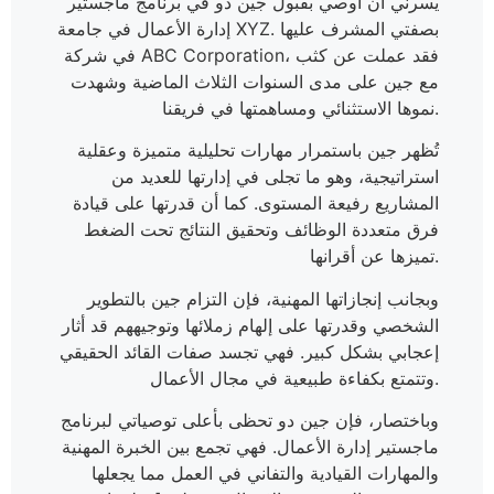
يسرني أن أوصي بقبول جين دو في برنامج ماجستير
إدارة الأعمال في جامعة XYZ. بصفتي المشرف عليها
في شركة ABC Corporation، فقد عملت عن كثب
مع جين على مدى السنوات الثلاث الماضية وشهدت
نموها الاستثنائي ومساهمتها في فريقنا.
تُظهر جين باستمرار مهارات تحليلية متميزة وعقلية
استراتيجية، وهو ما تجلى في إدارتها للعديد من
المشاريع رفيعة المستوى. كما أن قدرتها على قيادة
فرق متعددة الوظائف وتحقيق النتائج تحت الضغط
تميزها عن أقرانها.
وبجانب إنجازاتها المهنية، فإن التزام جين بالتطوير
الشخصي وقدرتها على إلهام زملائها وتوجيههم قد أثار
إعجابي بشكل كبير. فهي تجسد صفات القائد الحقيقي
وتتمتع بكفاءة طبيعية في مجال الأعمال.
وباختصار، فإن جين دو تحظى بأعلى توصياتي لبرنامج
ماجستير إدارة الأعمال. فهي تجمع بين الخبرة المهنية
والمهارات القيادية والتفاني في العمل مما يجعلها