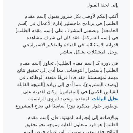
إلى لجنة القبول,
أكتب إليكم لأوصي بكل سرور بقبول [اسم مقدم
الطلب] في برنامج ماجستير إدارة الأعمال في [اسم
الجامعة]. وبصفتي المشرف على [اسم مقدم الطلب]
في [اسم الشركة]، فقد كان لي شرف مشاهدة
قدراته الاستثنائية في القيادة والتفكير الاستراتيجي
وحل المشكلات بشكل مباشر.
في دوره كـ [اسم مقدم الطلب]، تجاوز [اسم مقدم
الطلب] باستمرار التوقعات، مما أدى إلى تحقيق نتائج
مهمة لمؤسستنا. فقد قادا فريقًا متعدد الوظائف في
[وصف المشروع]، مما أدى إلى زيادة [النتيجة القابلة
للقياس الكمي] في [المقياس]. وكان لقدرته على
تحليل البيانات
المعقدة، وتحديد الرؤى الرئيسية،
وتطوير حلول مبتكرة دورًا أساسيًا في نجاح المشروع.
وبالإضافة إلى إنجازاته المهنية، فإن [اسم مقدم
الطلب] هو فرد متعاون للغاية وموجه نحو تحقيق
النتائج. فقد سعى باستمرار إلى اغتنام فرص النمو