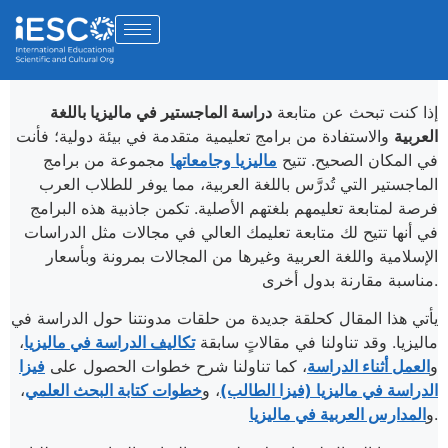
إذا كنت تبحث عن متابعة
دراسة الماجستير في ماليزيا باللغة
العربية
والاستفادة من برامج تعليمية متقدمة في بيئة دولية؛ فأنت
في المكان الصحيح. تتيح
ماليزيا وجامعاتها
مجموعة من برامج
الماجستير التي تُدرَّس باللغة العربية، مما يوفر للطلاب العرب
فرصة لمتابعة تعليمهم بلغتهم الأصلية. تكمن جاذبية هذه البرامج
في أنها تتيح لك متابعة تعليمك العالي في مجالات مثل الدراسات
الإسلامية واللغة العربية وغيرها من المجالات بمرونة وبأسعار
مناسبة مقارنة بدول أخرى.
يأتي هذا المقال كحلقة جديدة من حلقات مدونتنا حول الدراسة في
ماليزيا. وقد تناولنا في مقالاتٍ سابقة
تكاليف الدراسة في ماليزيا
،
و
العمل أثناء الدراسة
، كما تناولنا شرح خطوات الحصول على
فيزا
الدراسة في ماليزيا (فيزا الطالب)
، و
خطوات كتابة البحث العلمي
،
.
و
المدارس العربية في ماليزيا