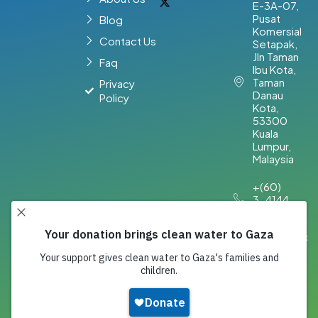
E-3A-07,
Pusat
Blog
Komersial
Contact Us
Setapak,
Jln Taman
Faq
Ibu Kota,
Taman
Privacy
Danau
Policy
Kota,
53300
Kuala
Lumpur,
Malaysia​
+(60)
3-4144
2894
info@iesco
Copyright 2026,
IESCO
. All Rights Reserved.