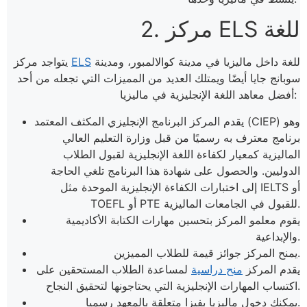
2. مركز ELS للغة
للغة داخل ماليزيا في مدينة كوالالمبور، ومدينة
ELS
يتواجد مركز
سوبانج جايا أيضًا ويمتلك العديد من المميزات التي تجعله من أحد
أفضل معاهد اللغة الإنجليزية في ماليزيا:
يقدم المركز البرنامج الإنجليزي المكثف المعتمد (CIEP) وهو
برنامج معترف به رسميًا من قبل وزارة التعليم العالي
الماليزية كمعيار لكفاءة اللغة الإنجليزية لقبول الطلاب
الدوليين. والحصول على شهادة هذا البرنامج تلغي الحاجة
إلى اختبارات الكفاءة الإنجليزية الموحدة مثل IELTS أو
TOEFL أو PTE للقبول في الجامعات الماليزية.
يقوم معلمو المركز بتحسين مهارات الكتابة الأكاديمية
والإبداعية.
يمنح المركز جوائز قيمة للطلاب المميزين.
يقدم المركز
منح دراسية
لمساعدة الطلاب المستحقين على
اكتساب المهارات الإنجليزية التي يحتاجونها لتحقيق النجاح.
يمكنك دخول ماليزيا بفيزا متعلقة بالمعهد رسميا.