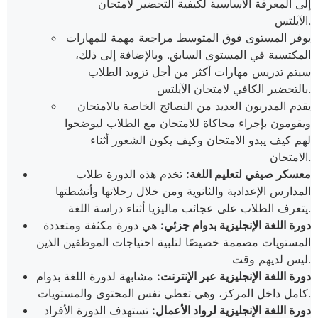
إلى المعرفة الأساسية لكيفية التحضير لامتحان
الآيلتس.
يوفر المستوى فوق المتوسط مراجعة مهمة للمهارات
المكتسبة في المستوى السابق. وبالإضافة إلى ذلك،
سيتم تدريس مهارات أكثر من أجل تزويد الطلاب
بالتحضير الكافي لامتحان الآيلتس.
يقدم المدربون العديد من النصائح الخاصة بالامتحان
ويقومون بإجراء محاكاة للامتحان مع الطلاب ليوضحوا
لهم كيف يبدو الامتحان وكيف يكون الشعور أثناء
الامتحان.
معسكر صيفي لتعليم اللغة:
تخدم هذه الدورة طلاب
المدارس الإعدادية والثانوية ومن خلال رحلاتها وأنشطتها
يتعرف الطلاب على عجائب ماليزيا أثناء دراسة اللغة.
دورة اللغة الإنجليزية بدوام جزئي:
هي دورة مكثفة ومتعددة
المستويات مصممة خصيصًا لتلبية احتياجات الموظفين الذين
ليس لديهم وقت.
دورة اللغة الإنجليزية عبر الإنترنت:
مشابهة لدورة اللغة بدوام
كامل داخل المركز، وهي تغطي نفس المحتوى والمستويات.
دورة اللغة الإنجليزية لرواد الأعمال:
تستهدف الدورة الأفراد