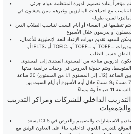
تم مؤخراً إعادة تصميم الدورة المنتظمة بدوام جزئي
لتتناسب مع احتياجات الماليزيين وغيرهم ممن يعيشون في
ماليزيا لفترة طويلة.
يتم تنظيمها في المساء أو أيام السبت لتناسب الطلاب الذين
يعملون أو يدرسون خلال الأسبوع.
يمكن للمعهد تقديم دورات الإعداد للغة الإنجليزية للأعمال،
أو IELTS، أو TOEIC، أو TOEFL، أو TOEFL، ودورات
النطق حسب الطلب.
تكون الدروس متاحة من المستوى المبتدئ إلى المستوى
المتوسط، ويتم جدولة الدروس في وحدات دراسية مدتها
20 ساعة (من المستوى L1 إلى المستوى L12) بين الساعة
7 مساءً و9 مساءً خلال أيام الأسبوع أو أيام السبت بين
الساعة 11 صباحاً و4 مساءً.
التدريب الداخلي للشركات ومراكز التدريب
والجمعيات
يسعد ICLS تقديم الاستشارات والتصميم والعرض في
الموقع للتدريب اللغوي الداخلي، بناءً على التعاون الوثيق مع